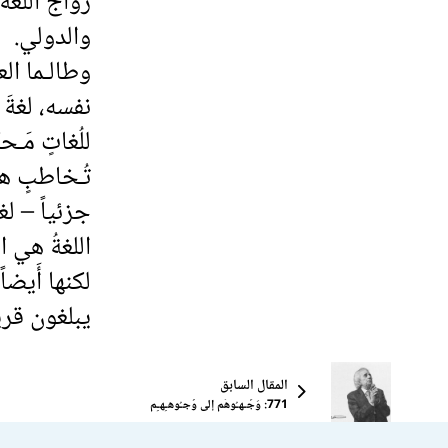
رواجُ اللغة
والدولي.
وطالـما الع
نفسه، لغةَ 
للُغاتٍ مَـ
تُـخاطبٍ هج
جزئياً – لغة
اللغةُ هي 
لكنها أَيضاً
يبلغون قري
المقال السابق
771: وَجِّـهـُوهُم إلى وُجـُوهـِهـِم