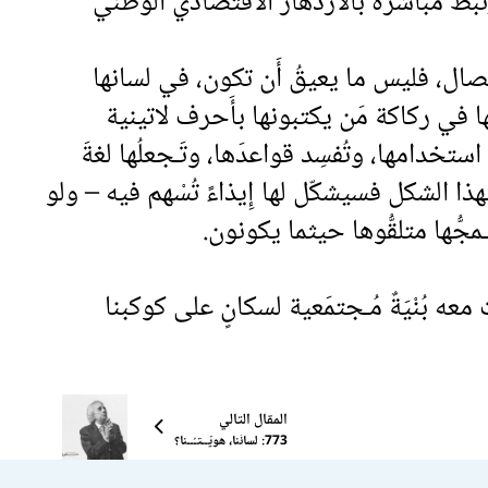
رتبطٌ مباشرةً بالازدهار الاقتصادي الوطني
اتصال، فليس ما يعيقُ أَن تكون، في لسانها
ها في ركاكة مَن يكتبونها بأَحرف لاتينية
 استخدامها، وتُفسِد قواعدَها، وتَـجعلُها لغةَ
هذا الشكل فسيشكّل لها إِيذاءً تُسْهم فيه – ولو
َـمجُّها متلقُّوها حيثما يكونون.
ْ معه بُنْيَةٌ مُـجتمَعية لسكانٍ على كوكبنا
المقال التالي
773: لسانُنا، هويّــتـُــنا؟