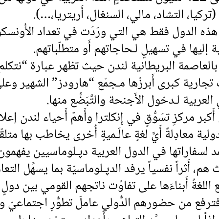
ركيا، التشاد، مالي، السنغال، أَريتريا،…).
هذه الدول فقط هي التي ورَدَت في تعداد الأُونسكو
بية إليها في تسهيلٍ لـحاجاتهم أَو متطلّباتهم.
 بالعاصمة البريطانية لندن حيث تظهر عبارة “نتكلم
ارية كبرى أَبرزُها مـجمّع “هارودز” الشهير وعلى
ربية لـدخول الأَجنحة والتَّبَضُّع منها.
كبر مركزِ تسَوُّقٍ في إِنكلترا وأَهمّ أَحياء لندن إعلا
دولية معادِلةً أَيَّ لغةٍ عالَـميةٍ أُخرى يخاطب بها مت
 لسفاراتها في الدول العربية دﭘـلوماسيين يفهمون ال
ث هم، أَثراً نفسياً يرفد الدﭘـلوماسيّة بما يسهِّل التع
ع اللغةُ أَبناءَها على تفاوُت ناتجهم القومي بين دولٍ 
 فترفع من حضورهم الدُّولي عاملَ تطوُّرٍ اجتماعيّ وا