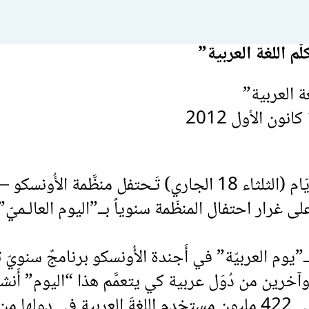
غة العربية”
بعد ثلاثة أَيّام (الثلثاء 18 الجاري) تَـحتفل منظَّمة 
على غرار احتفال المنظّمة سنوياً بــ”اليوم العالـميّ” 
”يوم العربيّة” في أَجندة الأُونسكو برنامجٌ سنويّ ت
آخرين من دُوَل عربية كي يتعمَّم هذا “اليوم” أَنش
وفكريةً على 422 مليون مستخدمٍ اللغةَ العربية في د