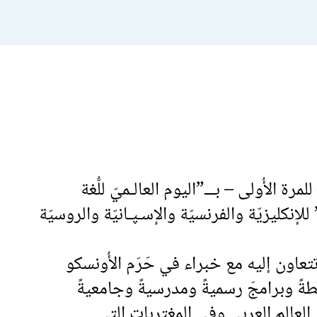
الأُونسكو – للمرة الأُولى – بـــ”اليوم العالـميّ للُّغة
للإنكليزيّة والفرنسيّة والإسـﭙـانيّة والروسيّة
تعاون إليه مع خبراء في حَرَم الأُونسكو
طةً وبرامجَ رسميةً ومدرسيةً وجامعيةً
ولها من العالم العربي وفي المغتربات التي