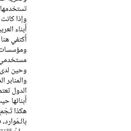
تستخدمها (ت
وإذا كانت 
أَبناء العر
أَكتفي هنا
ومؤسسات تج
مستخدمي الع
وحين لدى أَ
والمنابر ال
الدول تعتمد
أَبنائها حي
هكذا تَـجْم
بالـمَوارد،