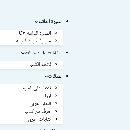
السيرة الذاتية
السيرة الذاتية CV
سـيـرتُــهُ بِــقَــلَــمِــه
المؤلفات والمترجمات
لائحة الكتب
المقالات
نقطة على الحرف
أزرار
النهار العربي
حرفٌ من كتاب
كتابات أخرى