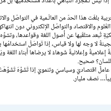
 إذاً ليس لـمجرَّد التباهي بأَعداد مستخدميها بل م
ربية بلغَت هذا الحدّ من العالَـمية في التواصُل وال
العُلوم والاقتصاد والتواصُل الإلكتروني دون انتهاك
حكيّةٍ تُبعد متلقّيها عن أُصول اللغة وقواعدها، وتشوِّه
ينةً لا وجه لها ولا قياس، إذا تَواصَلَ استخدامُها ب
ٌ إِعلاميةٌ وإعلانيةٌ شَوهاءُ لا يرضاها أَبناءُ اللغة وي
اللسان؟ صحيح.
 عاملٌ اقتصاديّ وسياسيّ وتنمويّ إذا تَشَوَّهَ تَشَوَّهَت
باً… نصف مليار.