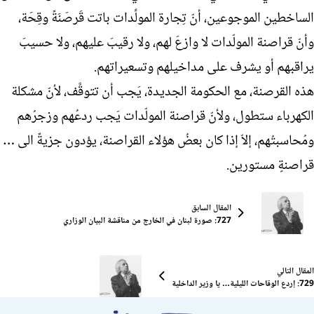
الساخطين الموجوعين، أنّ تِجارة المولِّدات باتت قَرصَنَةً وقِحَة،
وأنّ قراصنة المولّدات لا وازعَ لهم، ولا رقيبَ عليهم، ولا حسيبَ
يراقبهم أو يشرف على مداخيلهم وتسعيراتهم.
هذه القرصنة، مع الحكومة الجديدة، يَجب أن تتوقَّف، لأنّ مشكلة
الكهرباء ستطول، ولأنّ قراصنة المولّدات يَجب ردعُهم وزجرُهم
ومُحاسبتُهم، إلاّ إذا كان بعضُ هؤلاء القراصنة، يؤدون جزيةً الى …
قراصنةٍ مستورين.
المقال السابق
727: صورة لبنان في الخارج من مناقشة البيان الوزاري
المقال التالي
729: إردع الوقاحات الليلية… يا وزير الداخلية