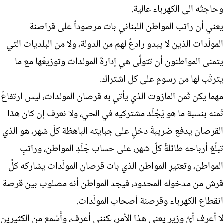
وحاجتُه الى الكهرباء عالية.
يعني أن راتب المواطن اللبناني بات مرصوداً على قراصنة
المولّدات الذين لا يبدو رادعٌ لهم من الدولة، ولا من البلديات التي
يتمنى المواطنون أن تتولَّى هي إدارةَ المولدات وتوزيعَها مع ما
يترتّب لها من رسومٍ على كل اشتراك.
مهما يكن ثَمن المازوت الذي يأتي به قرصان المولدات، ليس ارتفاعُ
ثَمنه بنسبة ما هو يَجْلُد مشتركيه في الحي، ولا نعرف إن كان هذا
القرصان يدفع ضريبةَ دخلٍ على جبايته الباهظة كلّ شهر، هو الذي
تبلُغ أرباحه طائلةً كلّ شهر، على حساب جَلْدِ المواطن، وراتبِ
المواطن، وتعتيرِ المواطن الذي بات قرصان المولّدات يشاركه كلَّ
قرش من مدخوله المحدود، فيجد المواطن أنه مصلوب بين قرصة
انقطاع الكهرباء وقرصنة أصحاب المولّدات.
لا أعرف أيَّ وزير يعني هذا الأمر، لكنني أعرف، وأَسْمع من الكثيرين