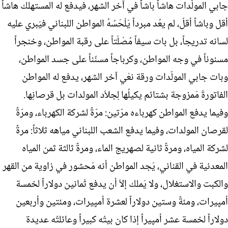
جابي المولّدات هاشاً باشاً في آخر الشهر، فيدفع له المستهلك هاشاً
أقل وباشاً أقلّ، لم يعُد مبرداً يَلْحَسُهُ المواطن اللبناني فيَبري عليه
لسانه تدريجاً، بل بات سيفاً مُصْلَتاً على رقبة المواطن، وخنجراً
مسنوناً في وجه المواطن، وكرباجاً مسنّناً على جسد المواطن،
وبات جابي المولّدات ورقة نعْي آخر الشهر، يدفع له المواطن
الفاتورةَ مَمزوجة بشتائم يكيلُها لِجلاّد المولدات بل قرصانِها.
وفيما يدفع المواطن كهرباءه مرّتين: مرّةً لشركة الكهرباء، ومرّةً
لقرصان المولدات، وفيما يدفع الشعب اللبناني مياهه ثلاثاً: مرةً
لشركة المياه، ومرةً ثانية لصهريج الماء، ومرةً ثالثة ثمن المياه
المعدنية في القناني، يَجد المواطن أنه مَحشور في زاوية من القهر
والكبت والاستغلال، ولا يَملك إلاّ أن يدفع ثَمانين دولاراً لخمسة
أمپيرات، ومئةً وستين دولاراً لعشرة أمپيرات، ومئتين وأربعين
دولاراً لخمسة عشر أمپيراً إذا كان بيتُه كبيراً وعائلتُه عديدة