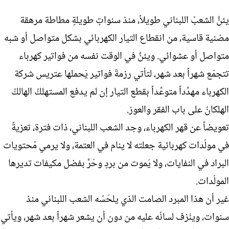
يئنُّ الشعبُ اللبناني طويلاً، منذ سنواتٍ طويلةٍ مطاطة مرهقة
مضنية قاسية، من انقطاع التيار الكهربائي بشكل متواصل أو شبه
متواصل أو عشوائي. ويئنُّ في الوقت نفسه من فواتير كهرباء
تتجمّع شهراً بعد شهر، لتأتي رزمةَ فواتير يَحملها عتريس شركة
الكهرباء مهدِّداً متوعِّداً بقطع التيار إن لم يدفع المستهلكُ الهالكُ
الهلكانُ على باب الفقر والعوز.
تعويضاً عن قهر الكهرباء، وجد الشعب اللبناني، ذات فترة، تعزيةً
في مولّدات كهربائية جعلته لا ينام في العتمة، ولا يرمي مُحتويات
البراد في النفايات، ولا يَموت من بردٍ وحَرٍّ بفضل مكيفات تديرها
المولّدات.
غير أن هذا المبرد الصامت الذي يلحَسُه الشعب اللبناني منذ
سنوات، وينْزف لسانُه عليه من دون أن يشعر شهراً بعد شهر، ويأتي