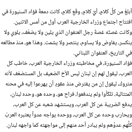
أبلغَ من كلِّ كلامٍ، أيِّ كلامٍ، وقْعِ كلامٍ، كانت دمعةُ فؤاد السنيورة في
افتتاح اجتماع وزراء الخارجية العرب أول من أمس الاثنين.
وكانت غصتُه غصةَ رجل العنفوان الذي يلين ولا يضعُف، يلوي ولا
ينكسر، يفاوض ولا يساوم، ينتصر ولا يشمت. وهذا هو، منذ مطالعه
في التاريخ، العنفوان اللبناني.
فؤاد السنيورة، في مخاطبته وزراء الخارجية العرب، خاطب كل
العرب، ليقول لهم إن لبنان ليس الأخ الضعيف بل المستضعَف لأنه
متروك، ليقول إن من يفترض منذ عقودٍ أن يهرعوا إليه في محنه
المتتالية، تلكّأوا ولم يندفعوا، فراح هو، وحده هو، وحده لبنان،
يدفع الضريبة عن كل العرب، ويستشهد شعبه عن كل العرب،
ويحارب وحده عن كل العرب، ووحده يواجه عدواً يعتبره العربُ
كلُّهم عدوَّهم ولم يبادر أحد منهم إلى مواجهته كما واجهه لبنان.