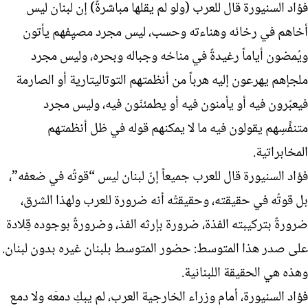
فؤاد السنيورة قال للعرب (ولو لم يقلها مباشرةً) إن لبنان ليس
أخاهم في رخائه وهناءته وحسب، ليس مجرد مصيِفهم يأتون
ويُمضون أياماً رغيدةً في مناخه وجباله وبحره، وليس مجرد
ملجإهم يهرعون إليه هرباً من أنظمتهم التوتاليتارية أو الصارمة
فيعبّرون فيه أو يأمنون فيه أو يطمئنّون فيه، وليس مجرد
متنفَّسِهم يقولون فيه ما لا يمكنهم قوله في ظل أنظمتهم
المخابراتية.
فؤاد السنيورة قال للعرب جميعاً إنّ لبنان ليس “قوتُه في ضعفه”،
بل قوتُه في حقيقته، وحقيقتُه أنه ضرورة للعرب ولهذا الشرق،
ضرورةٌ بتركيبته الفذة، ضرورة بإرثه الفذ، وضرورةٌ بوجوده قِلادة
على صدر هذا المتوسط: حضور المتوسط بلبنان غيره بدون لبنان.
وهذه هي الحقيقة اللبنانية.
فؤاد السنيورة، أمام وزراء الخارجية العرب، لم يبكِ دمعَه ولا دمع