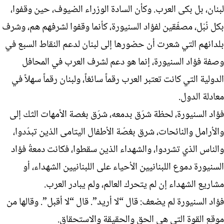
لبنان، بل بكى العرب. وكأن السادة الوزراء الضيوف، حين وقفوا،
بكل نُبْل، مصفّقين لفؤاد السنيورة، كأنما وقفوا لشرفهم هم، وشرف
بلدانهم التي شعرت أن حضورها إلى لبنان لدعم النقاط السبع في
وصفة فؤاد السنيورة، إنما هو دعم لشرف العرب في المحافل
الدولية التي كانت تعتبر العرب رقماً سائغاً، ولبنان رقماً سهلاً في
معادلة الدول.
فؤاد السنيورة، لحظة شرَق بدمعه، شرَق بغصة الأمهات الثك إلى
والأرامل والنائحات، شرق بغصّة الأطفال اليتامى الذين تبدّدوا،
والناس الذي تشردوا، والشهداء الذين سقطوا، فكانت دمعةُ فؤاد
السنيورة دموع اللبنانيين الأحياء على اللبنانيين الشهداء، أو
مشاريع الشهداء إن لم يتحرك العالم، ولم يبادر العرب.
فؤاد السنيورة لم يضعف: قال “لا أريد”. قال “لا أقبل”. وقالها من
موقع القوة التي هي الحق والحقيقة والاستحقاق.