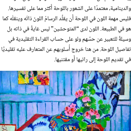
والدينامية، معتمدًا على الشعور باللوحة أَكثر مما على تفسيرها.
فليس مهمة اللون في اللوحة أَن يقلِّد الرسامُ اللونَ ذاتَه وينقلَه كما
هو في الطبيعة. اللون لدى “المتوحشين” ليس غايةً في ذاته بل
وسيلةٌ للتعبير عن حسِّهم ولو على حساب القراءة التقليدية في
تفاصيل اللوحة. من هنا خروج أُسلوبهم عن المتعارف عليه تقليديًّا
في تقديم اللوحة إِلى رائيها أَو مقتنيها.