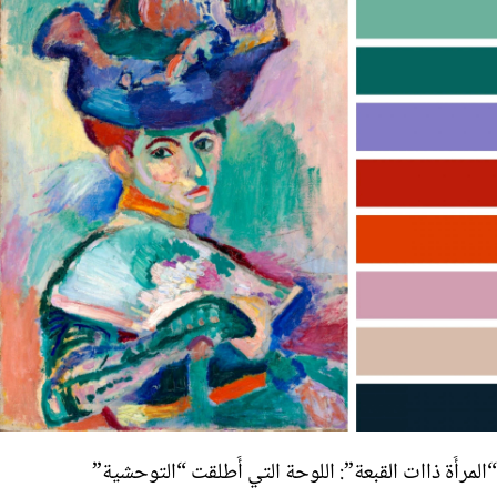
“المرأَة ذاات القبعة”: اللوحة التي أَطلقت “التوحشية”