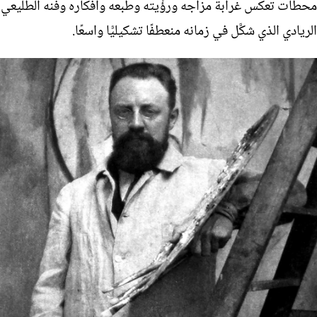
محطات تعكس غرابة مزاجه ورؤْيته وطبعه وأَفكاره وفنه الطليعي
الريادي الذي شكَّل في زمانه منعطفًا تشكيليًّا واسعًا.