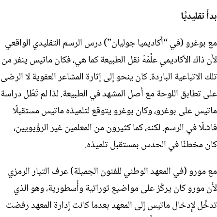
بدأَ تقليديًّا
مع بوغرو (في “أَكاديميا جوليان”) درس الرسم التقليدي الواقعي
لأَن ذاك الأكاديمي علَّمَهُ نقل الطبيعة كما هي، فكان ماتيس ينفر من
تلك الاتباعية الباردة. كان ينحو إِلى إثارة المشاعر العفوية لا الرضى
على تطابق اللوحة مع أَصل المشهد في الطبيعة. لذا لم تَطُل دراسة
ماتيس على بوغرو، وكان بوغرو يتوقع لتلميذه ماتيس مستقبلًا
فاشلًا في الرسم. لكنه، كما كثيرون من المعلمين غير الرؤْيويين،
كان مخطئًا في الحدس بمستقبل تلميذه.
مع مورو (في المعهد الوطني للفنون الجميلة) عرف التيار الرمزي
لأَن مورو كان يركِّز على مواضيع توراتية وأُسطورية، وهو الذي
تدخَّل لإِدخال ماتيس إِلى المعهد بعدما كانت إِدارة المعهد رفضت