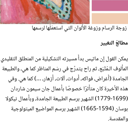
زوجة الرسام وزوغة الأَلوان التي استعمَلَها لرسمها
مطالعُ التغيير
يمكن القول إِن ماتيس بدأَ مسيرته التشكيلية من المنطلق التقليدي
المأْلوف الـمُتَّبَع، ثم راح يتدرَّج في رسْم المناظر كما هي، والطبيعة
الجامدة (أَغراض، فواكه، أَدوات، آلات، أَزهار، …) كما هي. وفي
هذه الأَخيرة كان متأَثرًا خصوصًا بأَعمال جان سيمون شاردان
(1699-1779) الشهير برسم الطبيعة الجامدة، وبأَعمال نيكولا
بوسان (1594-1665) الشهير برسم المواضيع الميتولوجية
والمقدسة.