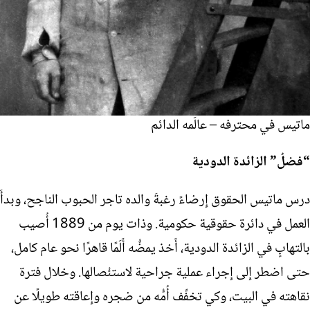
ماتيس في محترفه – عالَمه الدائم
“فضلُ” الزائدة الدودية
درس ماتيس الحقوق إِرضاءً رغبةَ والده تاجر الحبوب الناجح، وبدأَ
العمل في دائرة حقوقية حكومية. وذات يوم من 1889 أُصيب
بالتهابٍ في الزائدة الدودية، أَخذ يمضُّه أَلَمًا قاهرًا نحو عام كامل،
حتى اضطر إِلى إِجراء عملية جراحية لاستئْصالها. وخلال فترة
نقاهته في البيت، وكي تخفِّف أُمُّه من ضجره وإِعاقته طويلًا عن