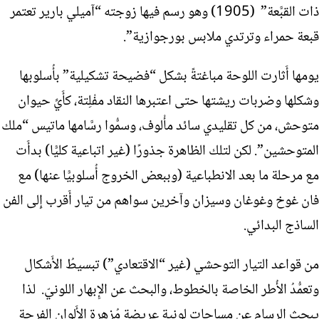
ذات القبَّعة” (1905) وهو رسم فيها زوجته “آميلي بارير تعتمر
قبعة حمراء وترتدي ملابس بورجوازية”.
يومها أَثارت اللوحة مباغتةً بشكل “فضيحة تشكيلية” بأُسلوبها
وشكلها وضربات ريشتها حتى اعتبرها النقاد مفْلِتة، كأَيِّ حيوان
متوحش، من كل تقليدي سائد مأْلوف، وسمُّوا رسَّامها ماتيس “ملك
المتوحشين”. لكن لتلك الظاهرة جذورًا (غير اتباعية كليًّا) بدأَت
مع مرحلة ما بعد الانطباعية (وببعض الخروج أُسلوبيًّا عنها) مع
فان غوخ وغوغان وسيزان وآخرين سواهم من تيار أَقرب إِلى الفن
الساذج البدائي.
من قواعد التيار التوحشي (غير “الاقتعادي”) تبسيطُ الأَشكال
وتعمُّدُ الأُطر الخاصة بالخطوط، والبحث عن الإِبهار اللونيّ. لذا
يبحث الرسام عن مساحات لونية عريضة مُزهرة الأَلوان الفرحة