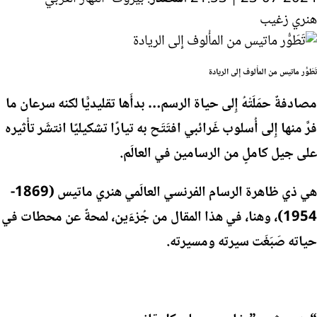
هنري زغيب
تَطَوُّر ماتيس من المأْلوف إِلى الريادة
مصادفةٌ حمَلَتْهُ إِلى حياة الرسم… بدأَها تقليديًّا لكنه سرعان ما
فرَّ منها إِلى أُسلوب غَرائبي افتَتَح به تيارًا تشكيليًا انتشَر تأْثيره
على جيل كاملٍ من الرسامين في العالَم.
هي ذي ظاهرة الرسام الفرنسي العالَمي هنري ماتيس (1869-
1954)، وهنا، في هذا المقال من جُزءَين، لمحةٌ عن محطات في
حياته صَبَغَت سيرته ومسيرته.