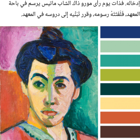
إدخاله. فذات يوم رأَى مورو ذاك الشاب ماتيس يرسم في باحة
المعهد، فَلَفَتَتْهُ رسومه، وقرر تَبَنِّيه إِلى دروسه في المعهد.