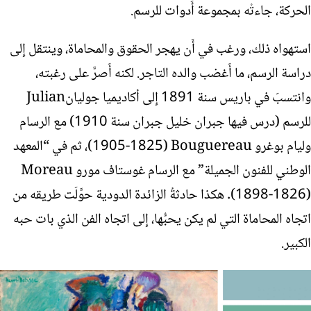
الحركة، جاءتْه بمجموعة أَدوات للرسم.
استهواه ذلك، ورغب في أَن يهجر الحقوق والمحاماة، وينتقل إِلى
دراسة الرسم، ما أَغضب والده التاجر. لكنه أَصرَّ على رغبته،
وانتسبَ في باريس سنة 1891 إِلى أكاديميا جوليان
Julian
للرسم (درس فيها جبران خليل جبران سنة 1910) مع الرسام
وليام بوغرو
Bouguereau
(1825-1905)، ثم في “المعهد
الوطني للفنون الجميلة” مع الرسام غوستاف مورو
Moreau
(1826-1898). هكذا حادثةُ الزائدة الدودية حوَّلَت طريقه من
اتجاه المحاماة التي لم يكن يحبُّها، إِلى اتجاه الفن الذي بات حبه
الكبير.