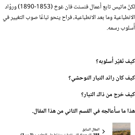
لكنَّ ماتيس تابع أَعمال فنسنت فان غوخ (1853-1890) وروَّاد
الانطباعية وما بعد الانطباعية، فراح ينحو تباعًا صوب التغيير في
أُسلوب رسمه.
كيف تَغيَّر أُسلوبه؟
كيف كان رائد التيار التوحشي؟
كيف خرج من ذاك التيار؟
هذا ما سأُعالجه في القسم الثاني من هذا المقال.
المقال السابق