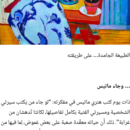
الطبيعة الجامدة… على طريقته
… وجاء ماتيس
ذات يوم كتب هنري ماتيس في مفكرته: “لو جاء من يكتب سيرتي
الشخصية ومسيرتي الفنية بكامل تفاصيلها، لكانتا تُدهشان من
غرابة”. ذلك أَن حياته معقَّدة صعبة على بعض غموض، لِما فيها من