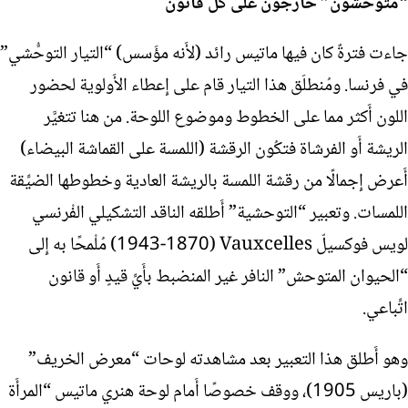
“متوحشون” خارجون على كل قانون
جاءت فترةٌ كان فيها ماتيس رائد (لأَنه مؤَسس) “التيار التوحُّشي”
في فرنسا. ومُنطلَق هذا التيار قام على إِعطاء الأَولوية لحضور
اللون أَكثر مما على الخطوط وموضوع اللوحة. من هنا تتغيَّر
الريشة أَو الفرشاة فتكُون الرقشة (اللمسة على القماشة البيضاء)
أَعرض إِجمالًا من رقشة اللمسة بالريشة العادية وخطوطها الضيِّقة
اللمسات. وتعبير “التوحشية” أَطلقه الناقد التشكيلي الفْرنسي
لويس فوكسيلّ
Vauxcelles
(1870-1943) مُلْمحًا به إِلى
“الحيوان المتوحش” النافر غير المنضبط بأَيِّ قيدٍ أَو قانون
اتِّباعي.
وهو أَطلق هذا التعبير بعد مشاهدته لوحات “معرض الخريف”
(باريس 1905)، ووقف خصوصًا أَمام لوحة هنري ماتيس “المرأَة