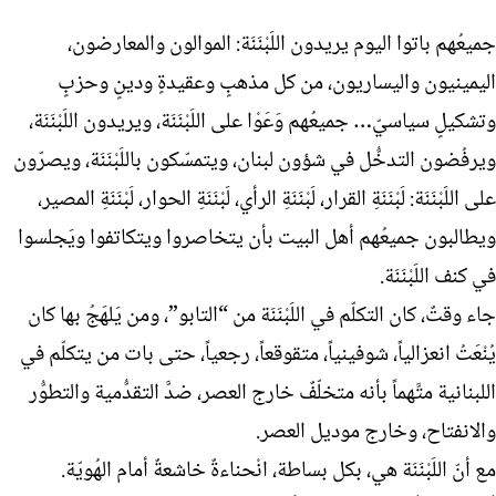
جميعُهم باتوا اليوم يريدون اللَبْنَنَة: الموالون والمعارضون،
اليمينيون واليساريون، من كل مذهبٍ وعقيدةٍ ودينٍ وحزبٍ
وتشكيلٍ سياسيّ… جميعُهم وَعَوْا على اللَبْنَنَة، ويريدون اللَبْنَنَة،
ويرفُضون التدخُّل في شؤون لبنان، ويتمسّكون باللَبْنَنَة، ويصرّون
على اللَبْنَنَة: لَبْنَنَةِ القرار، لَبْنَنَةِ الرأي، لَبْنَنَةِ الحوار، لَبْنَنَةِ المصير،
ويطالبون جميعُهم أهل البيت بأن يتخاصروا ويتكاتفوا ويَجلسوا
في كنف اللَبْنَنَة.
جاء وقتٌ، كان التكلّم في اللَبْنَنَة من “التابو”، ومن يَلهَجُ بها كان
يُنْعَتُ انعزالياً، شوفينياً، متقوقعاً، رجعياً، حتى بات من يتكلّم في
اللبنانية متَّهماً بأنه متخلّفٌ خارج العصر، ضدَّ التقدُّمية والتطوُّر
والانفتاح، وخارج موديل العصر.
مع أنّ اللَبْنَنَة هي، بكل بساطة، انْحناءةٌ خاشعةٌ أمام الهُويّة.