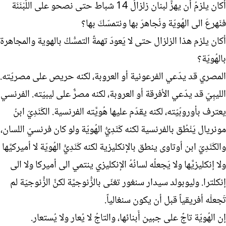
أكان يلزمُ أن يهزَّ لبنان زلزالُ 14 شباط حتى نصحو على اللَبْنَنَة
فنَهرعَ الى الهُويّة ونُجاهرَ بها ونتمسّكَ بها؟
أكان يلزم هذا الزلزال حتى لا يَعودَ تهمةً التمسُّكُ بالهوية والمجاهرة
بالهُويّة؟
المصري قد يدّعي الفرعونية أو العروبة، لكنه حريص على مصريّته.
الليبِيّ قد يدّعي الأفرقة أو العروبة، لكنه مصرٌّ على ليبيّته. الفرنسي
يعترف بأوروبّيّته، لكنه يقدّم عليها هُويَّته الفرنسية. الكَنَدِيّ ابنُ
مونريال يَنْطُق بالفرنسية لكنه كَنَدِيُّ الهُويّة ولو كان فرنسيّ اللسان،
والكَنَدِيّ ابن أوتاوى ينطق بالإنكليزية لكنه كَنَدِيُّ الهُويّة لا أميركيَّها
ولا إنكليزيَّها ولا يَجعلُه لسانُهُ الإنكليزي ينتمي الى أميركا ولا الى
إنكلترا. وليوبولد سيدار سنغور تغنّى بالزُّنوجيَّة لكنَّ الزُّنوجيّة لم
تَجعلْه أفريقياً قبل أن يكون سنغالياً.
إن الهُويّة تاجٌ على جبين أَبنائها، والتاجُ لا يُعار ولا يُستعار.