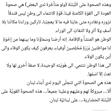
وهذه الصحوة على اللَبْنَنَة (ولو متأَخّرة لدى البعض) هي صحوةُ
العودة الى القوّةِ الكامنةِ فينا، قوّةِ الانتماء الى وطنٍ ليس فندقاً
نزوره ونغادره متى عاينّا فيه ما لا يعجبُنا، تاركين وراءَنا مكانَنا بلا
أسفٍ ولا أثرٍ ولا التفاتٍ الى الوراء.
الوطن هو المنشأُ والإقامة. إنه أرضنا وسَماؤُنا وما بينهما من إِخْوَةٍ
لنا مواطنينَ بَرَرَةٍ مُخْلِصينَ أوفياء، يعرفون كيف يكون الوفاء والى
أين يكون الولاء.
الى هذا الوطن ننتمي. الى هُويّته الوحيدة، لا صفةَ أُخرى لها ولا
نعتَ إلاّ اسْمُها.
هذه هي الصحوةُ التي تتجلّى اليوم لدى أَبناء لبنان.
أَلاَ… مبروكةٌ لهم وعليهم وعلينا جميعاً… هذه الصحوةُ القويَّةُ على
اللَبْنَنَة الحضارية… على لبنانيَّة لبنان.