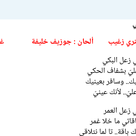
ي
 هنري زغيب ألحان : جوزيف خليفة غن
ي زعل البكي
يّ بشفاف الحكي
ك.. وسافر بعينيك
ّ.. لأنك عينيّ
 زعل العمر
قاتي ما خلا غمر
باقة.. تا لما نتلاقى