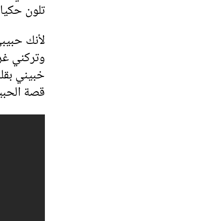
تلون حكيات
لأنك حبيب
وتركني غر
خبيني بقل
قصة الحبيب