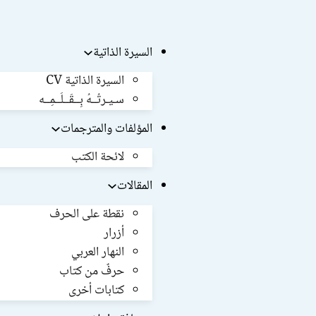
السيرة الذاتية
السيرة الذاتية CV
سـيـرتُــهُ بِــقَــلَــمِــه
المؤلفات والمترجمات
لائحة الكتب
المقالات
نقطة على الحرف
أزرار
النهار العربي
حرفٌ من كتاب
كتابات أخرى