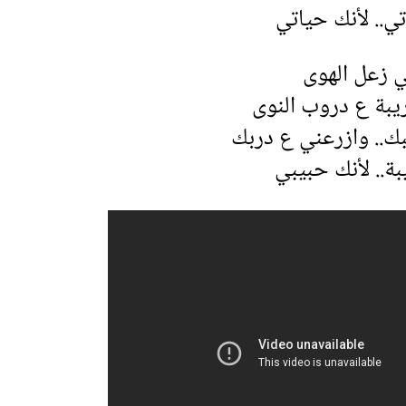
ي.. لأنك حياتي
ي زعل الهوى
يبة ع دروب النوى
بك.. وازرعني ع دربك
ة.. لأنك حبيبي