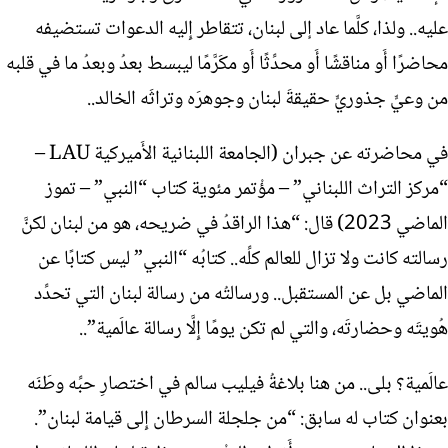
عليه.. ولذا، كلَّما عاد إلى لبنان، تتقاطر إِليه الدعوات تستضيفه
محاضرًا أَو مناقشًا أَو محدِّثًا أَو مكَرَّمًا ليبسط بعدُ وبعدُ ما في قلبه
من وعيٍّ جذوريٍّ حقيقةَ لبنان وجوهرَه وتراثَه الخالد..
في محاضرته عن جبران (الجامعة اللبنانية الأَميركية LAU –
“مركز التراث اللبناني” – مؤْتمر مئوية كتاب “النبي” – تموز
الماضي 2023) قال: “هذا الراقدُ في ضريحه، هو من لبنان لكنَّ
رسالته كانت ولا تزال للعالم كلِّه.. كتابُه “النبي” ليس كتابًا عن
الماضي بل عن المستقبل.. ورسالتُه من رسالة لبنان التي تحدِّد
هُويتَه وحضارتَه، والتي لم تكن يومًا إِلَّا رسالة عالَمية”..
عالَمية؟ بلى.. من هنا بلاغةُ فيليب سالم في اختصارِ حبِّه وطَنَه
بعنوان كتاب له سابق: “من جلجلة السرطان إِلى قيامة لبنان”.