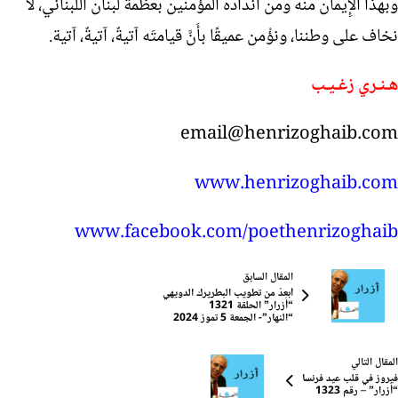
وبهذا الإِيمان منه ومن أَنداده المؤْمنين بعظمة لبنان اللبناني، لا
نخاف على وطننا، ونؤْمن عميقًا بأَنَّ قيامتَه آتيةٌ، آتيةٌ، آتية.
هـنـري زغـيـب
email@henrizoghaib.com
www.henrizoghaib.com
www.facebook.com/poethenrizoghaib
المقال السابق
أَبعدُ من تطويب البطريرك الدويهي
“أَزرار” الحلقة 1321
“النهار”- الجمعة 5 تموز 2024
المقال التالي
فيروز في قلب عيد فرنسا
“أَزرار” – رقم 1323