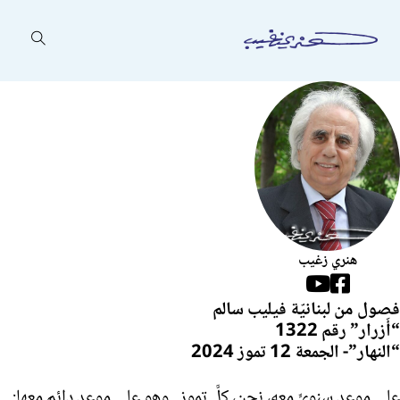
هنري زغيب
Follow us on Facebook
Follow us on YouTube
فصول من لبنانيّة فيليب سالم
“أَزرار” رقم 1322
“النهار”- الجمعة 12 تموز 2024
على موعدٍ سنويٍّ معه، نحن، كلَّ تموز.. وهو على موعد دائمٍ معها: