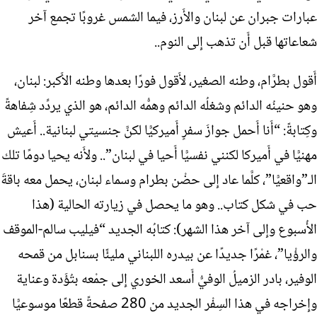
عبارات جبران عن لبنان والأَرز، فيما الشمس غروبًا تجمع آخر
شعاعاتها قبل أَن تذهب إِلى النوم..
أَقول بطرَّام، وطنه الصغير، لأَقول فورًا بعدها وطنه الأَكبر: لبنان،
وهو حنينُه الدائم وشغلُه الدائم وهمُّه الدائم، هو الذي يردِّد شِفاهةً
وكِتابةً: “أَنا أَحمل جوازَ سفرٍ أَميركيًّا لكنَّ جنسيتي لبنانية.. أَعيش
مهنيًّا في أَميركا لكنني نفسيًّا أَحيا في لبنان”.. ولأَنه يحيا دومًا تلك
الـ”واقعيًّا”، كلَّما عاد إِلى حضْن بطرام وسماء لبنان، يحمل معه باقةَ
حب في شكل كتاب.. وهو ما يحصل في زيارته الحالية (هذا
الأُسبوع وإِلى آخر هذا الشهر): كتابُه الجديد “فيليب سالم-الموقف
والرؤْيا”، غمْرًا جديدًا عن بيدره اللبناني مليئًا بسنابل من قمحه
الوفير، بادر الزميلُ الوفيُّ أَسعد الخوري إِلى جمْعه بتُؤَدة وعناية
وإِخراجه في هذا السِفْر الجديد من 280 صفحةً قطعًا موسوعيًّا