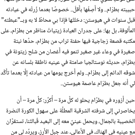
حبيبته بطرّام.. ولا أَصِفُها بأَقلّ.. خصوصًا بعدما زُرتُه في عيادته
قبل سنوات في هيوستن: دخلتُها فإِذا بي محاطٌ لا به وبــ”عبطته”
المأْلوفة، بل بها: على جدران العيادة زيتياتُ مناظر من بطرّام، على
مكتبه قصعة زجاجية فيها حفنة تراب من بطرّام، حدَّها نبتة
صغيرة في وعاء غير صغير تنمو فيه أَغصان من شلح زيتونة في
بطرّام، حديثُه نوستالجيا صامتة في عينيه ناطقة بلسانه عن
شوقه الدائم إِلى بطرّام.. ولم أَخرج يومها من عيادته إِلَّا بعدما تأَكَّد
لي أَنه جعل بطرّام عاصمة هيوستن..
حين أَزوره في بطرَّام يحلو له كلَّ مرة – أُكرِّر: كلَّ مرة – أَن
يخاصرني إِلى شرفته الشرقية المطلَّة على سهول الكورة النضرة
الخصيبة بالجمال، ويحمل عينيَّ معه إِلى البعيد قُبالتَنا، تستقرَّان
مع عينيه في الهناك، في الأَعالي، عند جبل الأَرز، ويردِّد لي من