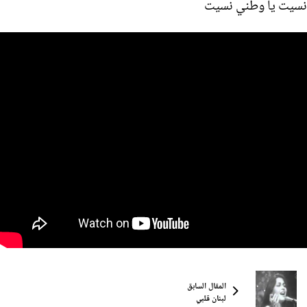
نسيت يا وطني نسيت
المقال السابق
لبنان قلبي