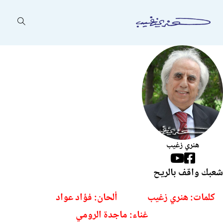
هنري زغيب
Follow us on Facebook
Follow us on YouTube
شعبك واقف بالريح
كلمات: هنري زغيب ألحان: فؤاد عواد
غناء: ماجدة الرومي