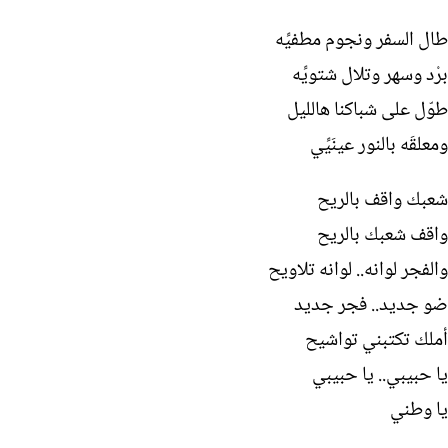
طال السفر ونجوم مطفيِّه
برْد وسهر وتلال شتويِّه
طوّل على شباكنا هالليل
ومعلقَه بالنور عينَيِّي
شعبك واقف بالريح
واقف شعبك بالريح
والفجر لوانه.. لوانه تلاويح
ضو جديد.. فجر جديد
أملك تكتبني تواشيح
يا حبيبي.. يا حبيبي
يا وطني